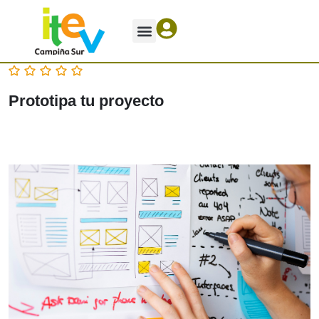
Ofrezco – Necesito
Prototipa tu proyecto