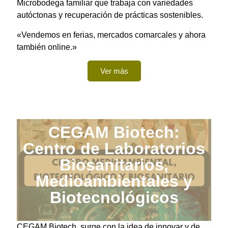
Microbodega familiar que trabaja con variedades
autóctonas y recuperación de prácticas sostenibles.
«Vendemos en ferias, mercados comarcales y ahora
también online.»
Ver más
CEGAM Biotech:
Centro de Laboratorios
Biosanitarios,
Medioambientales y
Biotecnológicos
CEGAM Biotech, surge con la idea de innovar y de