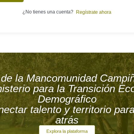
¿No tienes una cuenta?
Regístrate ahora
va de la Mancomunidad Campi
isterio para la Transición Ec
Demográfico
nectar talento y territorio pa
atrás
Explora la plataforma